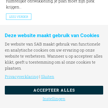
ruimtelijke ontwikkeling, je plan moet zijn plek
krijgen...
LEES VERDER
Deze website maakt gebruik van Cookies
De website van SAB maakt gebruik van functionele
en analytische cookies om uw ervaring op onze
website te verbeteren. Wanneer u op accepteer alles
klikt, geeft u toestemming om al onze cookies te
plaatsen.
Privacyverklaring
|
Sluiten
Omgevingswet – keuzehulp bij ruimtelijke
ACCEPTEER ALLES
ontwikkelingen
Instellingen
Hoe flexibel en ruimdenkend gemeenten hun