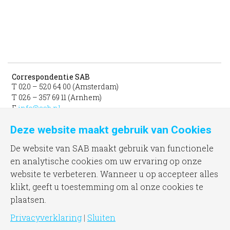
Correspondentie SAB
T 020 – 520 64 00 (Amsterdam)
T 026 – 357 69 11 (Arnhem)
E
info@sab.nl
Deze website maakt gebruik van Cookies
Bezoekadres Amsterdam
gevestigd in het INIT
De website van SAB maakt gebruik van functionele
unit 331b
en analytische cookies om uw ervaring op onze
Jacob Bontiusplaats 9
website te verbeteren. Wanneer u op accepteer alles
1018 LL Amsterdam
klikt, geeft u toestemming om al onze cookies te
plaatsen.
Bezoekadres Arnhem
Frombergdwarsstraat 54
Privacyverklaring
|
Sluiten
6814 DZ Arnhem