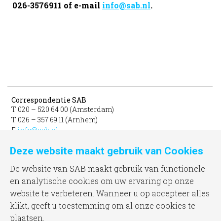
026-3576911 of e-mail
info@sab.nl
.
Correspondentie SAB
T 020 – 520 64 00 (Amsterdam)
T 026 – 357 69 11 (Arnhem)
E
info@sab.nl
Deze website maakt gebruik van Cookies
Bezoekadres Amsterdam
gevestigd in het INIT
De website van SAB maakt gebruik van functionele
unit 331b
en analytische cookies om uw ervaring op onze
Jacob Bontiusplaats 9
website te verbeteren. Wanneer u op accepteer alles
1018 LL Amsterdam
klikt, geeft u toestemming om al onze cookies te
plaatsen.