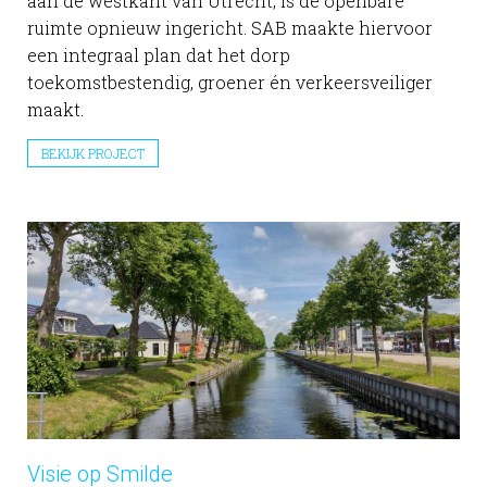
aan de westkant van Utrecht, is de openbare
ruimte opnieuw ingericht. SAB maakte hiervoor
een integraal plan dat het dorp
toekomstbestendig, groener én verkeersveiliger
maakt.
BEKIJK PROJECT
Visie op Smilde