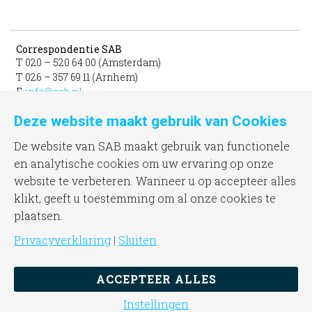
Correspondentie SAB
T 020 – 520 64 00 (Amsterdam)
T 026 – 357 69 11 (Arnhem)
E
info@sab.nl
Deze website maakt gebruik van Cookies
Bezoekadres Amsterdam
gevestigd in het INIT
De website van SAB maakt gebruik van functionele
unit 331b
en analytische cookies om uw ervaring op onze
Jacob Bontiusplaats 9
website te verbeteren. Wanneer u op accepteer alles
1018 LL Amsterdam
klikt, geeft u toestemming om al onze cookies te
plaatsen.
Bezoekadres Arnhem
Frombergdwarsstraat 54
Privacyverklaring
|
Sluiten
6814 DZ Arnhem
ACCEPTEER ALLES
Instellingen