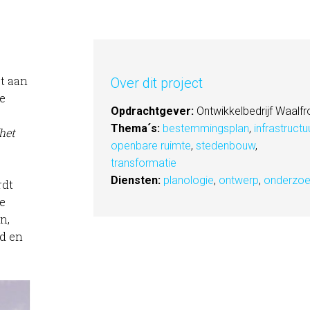
ct aan
Over dit project
e
Opdrachtgever:
Ontwikkelbedrijf Waalfr
Thema´s:
bestemmingsplan
,
infrastructu
(het
openbare ruimte
,
stedenbouw
,
transformatie
Diensten:
planologie
,
ontwerp
,
onderzo
rdt
e
n,
id en