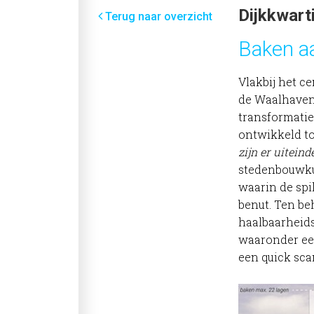
Dijkkwart
Terug naar overzicht
Baken a
Vlakbij het c
de Waalhaven 
transformatie
ontwikkeld t
zijn er uiteind
stedenbouwku
waarin de spi
benut. Ten be
haalbaarheid
waaronder een
een quick sca