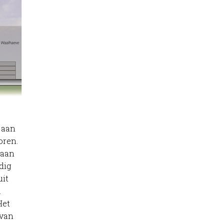
 aan
oren.
Laan
dig
uit
.
Het
 van