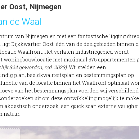
ier Oost, Nijmegen
an de Waal
entrum van Nijmegen en met een fantastische ligging dire
ligt Dijkkwartier Oost: één van de deelgebieden binnen d
locatie Waalfront. Het verlaten industriegebied wordt
ot woningbouwlocatie met maximaal 375 appartementen
elijk 324 geworden, red. 2023)
. Wij stelden een
ndig plan, beeldkwaliteitsplan en bestemmingsplan op
lfunctie van de locatie binnen het Waalfront optimaal wo
hoeve van het bestemmingsplan voerden wij verschillend
sonderzoeken uit om deze ontwikkeling mogelijk te make
 akoestisch onderzoek, een quick scan externe veilighe
n natuur.