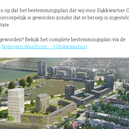
rots op dat het bestemmingsplan dat wij voor Dijkkwartier 
erroepelijk is geworden zonder dat er beroep is ingesteld
tate.
 geworden? Bekijk het complete bestemmingsplan via de
:
Nijmegen Waalfront – 3 (Dijkkwartier)
.