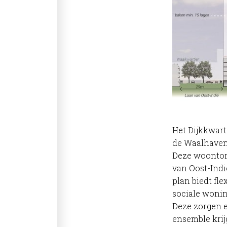
Het Dijkkwar
de Waalhaven
Deze woontore
van Oost-Ind
plan biedt fle
sociale woni
Deze zorgen e
ensemble krij