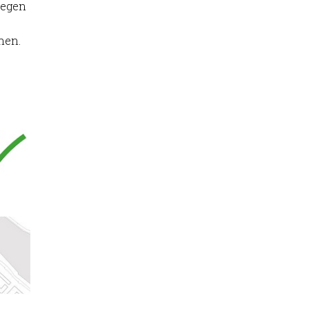
megen
nen.