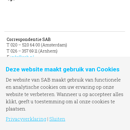
Correspondentie SAB
T 020 – 520 64 00 (Amsterdam)
T 026 – 357 69 11 (Arnhem)
E
info@sab.nl
Deze website maakt gebruik van Cookies
Bezoekadres Amsterdam
gevestigd in het INIT
De website van SAB maakt gebruik van functionele
unit 331b
en analytische cookies om uw ervaring op onze
Jacob Bontiusplaats 9
website te verbeteren. Wanneer u op accepteer alles
1018 LL Amsterdam
klikt, geeft u toestemming om al onze cookies te
plaatsen.
Bezoekadres Arnhem
Frombergdwarsstraat 54
Privacyverklaring
|
Sluiten
6814 DZ Arnhem