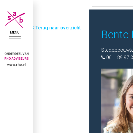
Terug naar overzicht
Bente
Stedenbouwk
ONDERDEEL VAN
06 – 89 97 2

RHO ADVISEURS
www.rho.nl