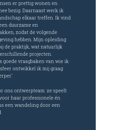
nsen er prettig wonen en
 mee bezig. Daarnaast werk ik
ndschap elkaar treffen. Ik vind
 een duurzame en
akken, zodat de volgende
geving hebben. Mijn opleiding
ij de praktijk, wat natuurlijk
verschillende projecten.
’s goede vraagbaken van wie ik
ksfeer ontwikkel ik mij graag
rper.’
or ons ontwerpteam: ze speelt
e voor haar professionele én
dens een wandeling door een
.