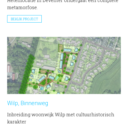
Hetenlocatie in Deventer ondergaat een complete
metamorfose.
BEKIJK PROJECT
Wilp, Binnenweg
Inbreiding woonwijk Wilp met cultuurhistorisch
karakter