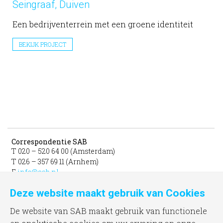
Seingraaf, Duiven
Een bedrijventerrein met een groene identiteit
BEKIJK PROJECT
Correspondentie SAB
T 020 – 520 64 00 (Amsterdam)
T 026 – 357 69 11 (Arnhem)
E
info@sab.nl
Deze website maakt gebruik van Cookies
Bezoekadres Amsterdam
gevestigd in het INIT
De website van SAB maakt gebruik van functionele
unit 331b