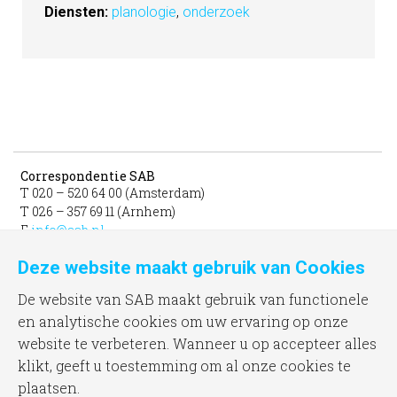
Diensten:
planologie
,
onderzoek
Correspondentie SAB
T 020 – 520 64 00 (Amsterdam)
T 026 – 357 69 11 (Arnhem)
E
info@sab.nl
Deze website maakt gebruik van Cookies
Bezoekadres Amsterdam
gevestigd in het INIT
De website van SAB maakt gebruik van functionele
unit 331b
en analytische cookies om uw ervaring op onze
Jacob Bontiusplaats 9
website te verbeteren. Wanneer u op accepteer alles
1018 LL Amsterdam
klikt, geeft u toestemming om al onze cookies te
plaatsen.
Bezoekadres Arnhem