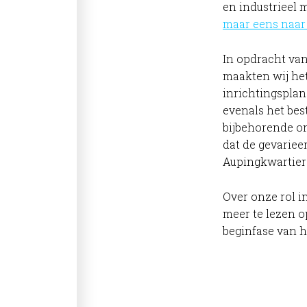
en industrieel 
maar eens naar
In opdracht va
maakten wij het
inrichtingsplan
evenals het be
bijbehorende o
dat de gevariee
Aupingkwartier 
Over onze rol in
meer te lezen 
beginfase van h