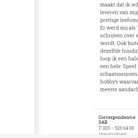
maakt dat ik ie
leveren van mij
prettige leefom
Er werd mij als
schrijven over w
wordt. Ook buit
dezelfde houding
loop ik een ha
een hele. Speel 
schaatsseizoen.
hobby’s waarvan
meeste aandacht
Correspondentie
SAB
T 020 – 520 64 00
(Amsterdam)