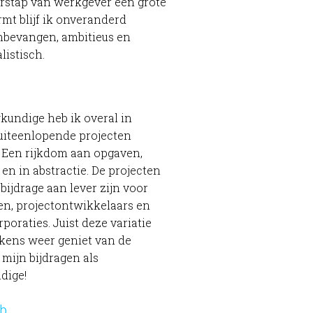
rstap van werkgever een grote
mt blijf ik onveranderd
nbevangen, ambitieus en
alistisch.
kundige heb ik overal in
uiteenlopende projecten
Een rijkdom aan opgaven,
en in abstractie. De projecten
bijdrage aan lever zijn voor
n, projectontwikkelaars en
raties. Juist deze variatie
lkens weer geniet van de
 mijn bijdragen als
dige!
eb