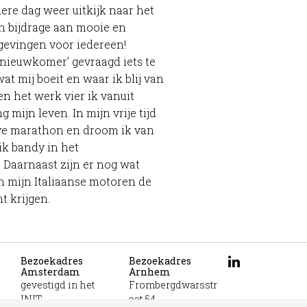
dere dag weer uitkijk naar het
n bijdrage aan mooie en
gevingen voor iedereen!
 ‘nieuwkomer’ gevraagd iets te
at mij boeit en waar ik blij van
en het werk vier ik vanuit
 mijn leven. In mijn vrije tijd
lve marathon en droom ik van
ik bandy in het
 Daarnaast zijn er nog wat
 mijn Italiaanse motoren de
 krijgen.
Bezoekadres
Bezoekadres
Amsterdam
Arnhem
gevestigd in het
Frombergdwarsstr
INIT
aat 54