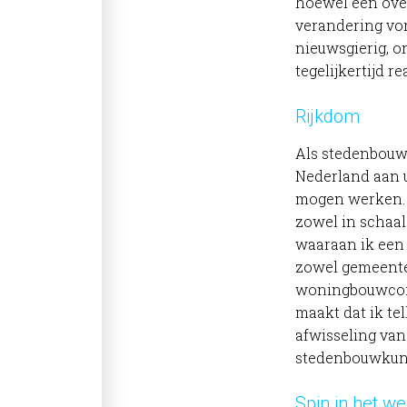
hoewel een ove
verandering vor
nieuwsgierig, o
tegelijkertijd re
Rijkdom
Als stedenbouw
Nederland aan 
mogen werken. 
zowel in schaal 
waaraan ik een 
zowel gemeente
woningbouwcorpo
maakt dat ik te
afwisseling van
stedenbouwkun
Spin in het w