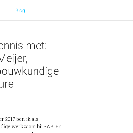
Blog
nnis met:
Meijer,
bouwkundige
ure
r 2017 ben ik als
ige werkzaam bij SAB. En