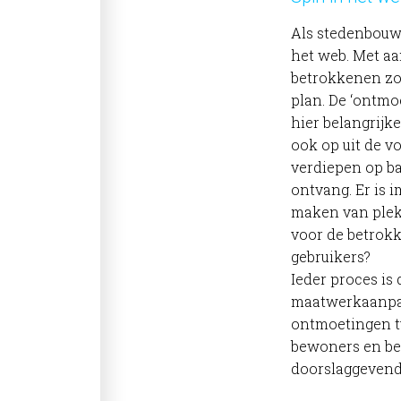
Als stedenbouw
het web. Met a
betrokkenen zo
plan. De ‘ontmo
hier belangrijke
ook op uit de vo
verdiepen op ba
ontvang. Er is 
maken van plek
voor de betrok
gebruikers?
Ieder proces is 
maatwerkaanpa
ontmoetingen t
bewoners en b
doorslaggevende