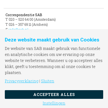
Correspondentie SAB
T 020 – 520 64 00 (Amsterdam)
T 026 – 357 69 11 (Arnhem)
E
info@sab.nl
Deze website maakt gebruik van Cookies
Bezoekadres Amsterdam
gevestigd in het INIT
De website van SAB maakt gebruik van functionele
unit 331b
en analytische cookies om uw ervaring op onze
Jacob Bontiusplaats 9
website te verbeteren. Wanneer u op accepteer alles
1018 LL Amsterdam
klikt, geeft u toestemming om al onze cookies te
plaatsen.
Bezoekadres Arnhem
Frombergdwarsstraat 54
Privacyverklaring
|
Sluiten
6814 DZ Arnhem
ACCEPTEER ALLES
Instellingen