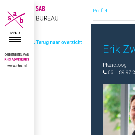
Profiel
BUREAU
Terug naar overzicht
Erik Z
ONDERDEEL VAN
RHO ADVISEURS
Planoloog
www.rho.nl
06 – 89 97 2
