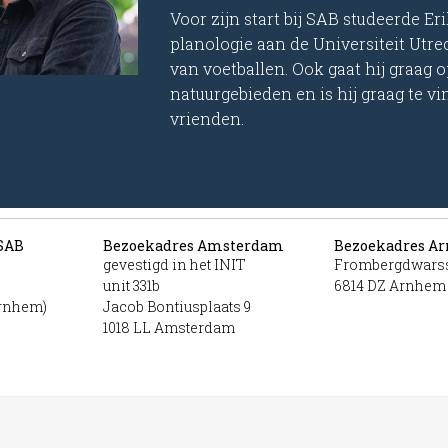
Voor zijn start bij SAB studeerde Er
planologie aan de Universiteit Utrecht
van voetballen. Ook gaat hij graag 
natuurgebieden en is hij graag te v
vrienden.
SAB
Bezoekadres Amsterdam
Bezoekadres A
gevestigd in het INIT
Frombergdwarss
unit 331b
6814 DZ Arnhem
Arnhem)
Jacob Bontiusplaats 9
1018 LL Amsterdam