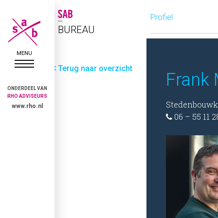
Profiel
BUREAU
Terug naar overzicht
Frank
ONDERDEEL VAN
RHO ADVISEURS
Stedenbouwk
www.rho.nl
06 – 55 11 2
