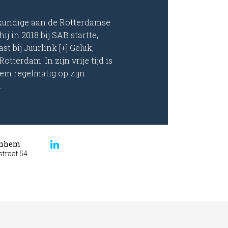
kundige aan de Rotterdamse
 in 2018 bij SAB startte,
st bij Juurlink [+] Geluk,
tterdam. In zijn vrije tijd is
hem regelmatig op zijn
.
rnhem
traat 54