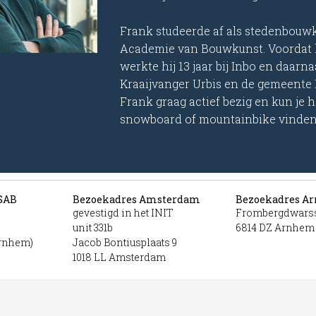
Frank studeerde af als stedenbouw
Academie van Bouwkunst. Voordat hij
werkte hij 13 jaar bij Inbo en daarnaa
Kraaijvanger Urbis en de gemeente Ro
Frank graag actief bezig en kun je 
snowboard of mountainbike vinden
SAB
Bezoekadres Amsterdam
Bezoekadres A
gevestigd in het INIT
Frombergdwarss
unit 331b
6814 DZ Arnhem
Arnhem)
Jacob Bontiusplaats 9
1018 LL Amsterdam