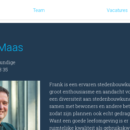
Team
Vacatures
 Maas
undige
8 35
Frank is een ervaren stedenbouwkun
groot enthousiasme en aandacht voo
een diversiteit aan stedenbouwkund
samen met bewoners en andere bet
zodat zijn plannen ook echt gedra
Want een goede leefomgeving is er 
ruimtelijke kwaliteit als gebruikskwa