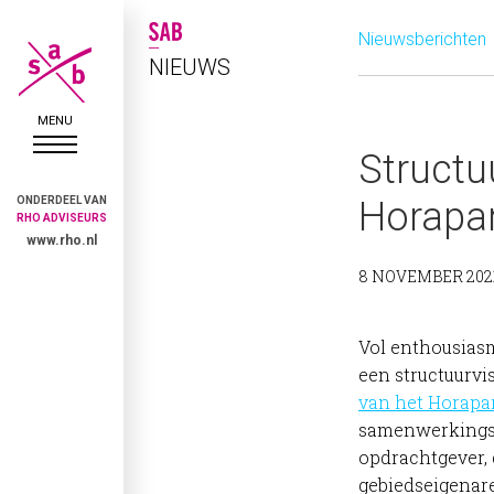
Nieuwsberichten
NIEUWS
Structu
ONDERDEEL VAN
Horapar
RHO ADVISEURS
www.rho.nl
8 NOVEMBER 202
Vol enthousiasm
een structuurvi
van het Horapa
samenwerkings
opdrachtgever,
gebiedseigena