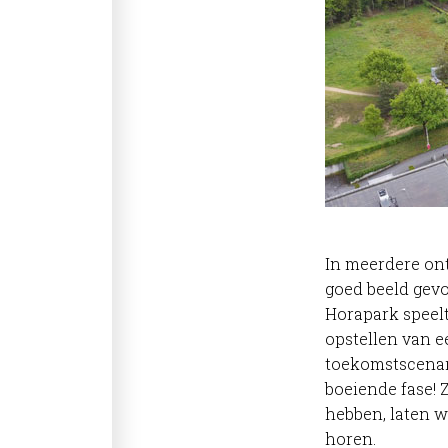
In meerdere on
goed beeld gevo
Horapark speelt
opstellen van e
toekomstscenar
boeiende fase! 
hebben, laten w
horen.