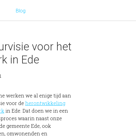
Blog
urvisie voor het
k in Ede
1
e werken we al enige tijd aan
sie voor de
herontwikkeling
rk
in Ede. Dat doen we in een
proces waarin naast onze
 de gemeente Ede, ook
ren, omwonenden en