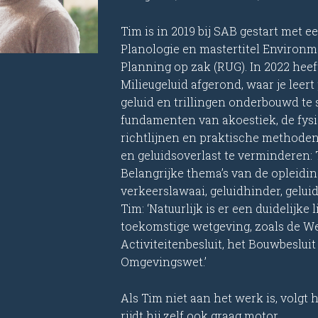
Tim is in 2019 bij SAB gestart met 
Planologie en mastertitel Environm
Planning op zak (RUG). In 2022 heef
Milieugeluid afgerond, waar je leer
geluid en trillingen onderbouwd te 
fundamenten van akoestiek, de fys
richtlijnen en praktische methoden
en geluidsoverlast te verminderen:
Belangrijke thema’s van de opleidin
verkeerslawaai, geluidhinder, geluids
Tim: ‘Natuurlijk is er een duidelijke
toekomstige wetgeving, zoals de We
Activiteitenbesluit, het Bouwbesluit 
Omgevingswet.’
Als Tim niet aan het werk is, volgt 
rijdt hij zelf ook graag motor.