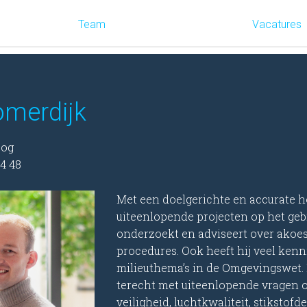
Team
Vacatures
omerdijk
oog
4 48
Met een doelgerichte en accurate h
uiteenlopende projecten op het gebi
onderzoekt en adviseert over akoest
procedures. Ook heeft hij veel kenn
milieuthema’s in de Omgevingswet. 
terecht met uiteenlopende vragen o
veiligheid, luchtkwaliteit, stikstofd