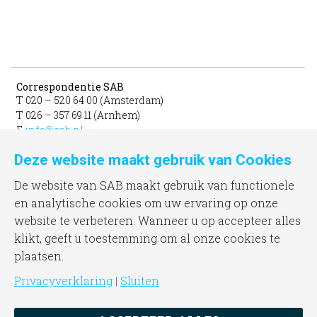
Correspondentie SAB
T 020 – 520 64 00 (Amsterdam)
T 026 – 357 69 11 (Arnhem)
E
info@sab.nl
Deze website maakt gebruik van Cookies
Bezoekadres Amsterdam
gevestigd in het INIT
De website van SAB maakt gebruik van functionele
unit 331b
en analytische cookies om uw ervaring op onze
Jacob Bontiusplaats 9
website te verbeteren. Wanneer u op accepteer alles
1018 LL Amsterdam
klikt, geeft u toestemming om al onze cookies te
plaatsen.
Bezoekadres Arnhem
Frombergdwarsstraat 54
Privacyverklaring
|
Sluiten
6814 DZ Arnhem