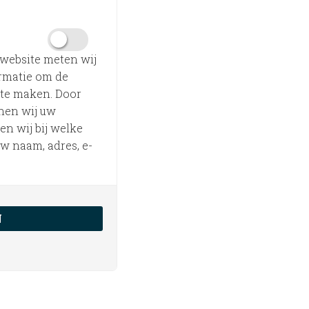
 website meten wij
ormatie om de
 te maken. Door
nnen wij uw
n wij bij welke
uw naam, adres, e-
N