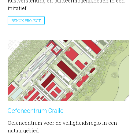
Kustversterking en parkeermogelijkheden in één
initatief
BEKIJK PROJECT
Oefencentrum Crailo
Oefencentrum voor de veiligheidsregio in een
natuurgebied