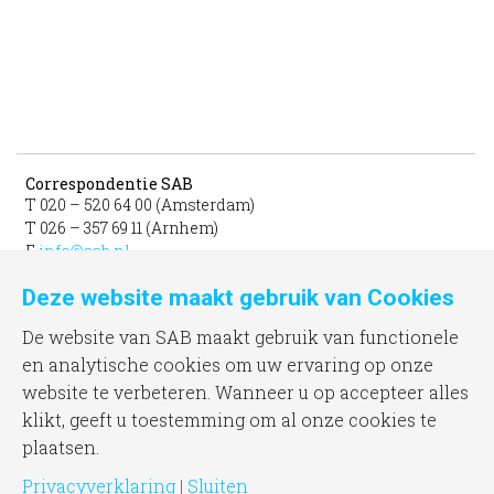
Correspondentie SAB
T 020 – 520 64 00 (Amsterdam)
T 026 – 357 69 11 (Arnhem)
E
info@sab.nl
Deze website maakt gebruik van Cookies
Bezoekadres Amsterdam
gevestigd in het INIT
De website van SAB maakt gebruik van functionele
unit 331b
en analytische cookies om uw ervaring op onze
Jacob Bontiusplaats 9
website te verbeteren. Wanneer u op accepteer alles
1018 LL Amsterdam
klikt, geeft u toestemming om al onze cookies te
plaatsen.
Bezoekadres Arnhem
Frombergdwarsstraat 54
Privacyverklaring
|
Sluiten