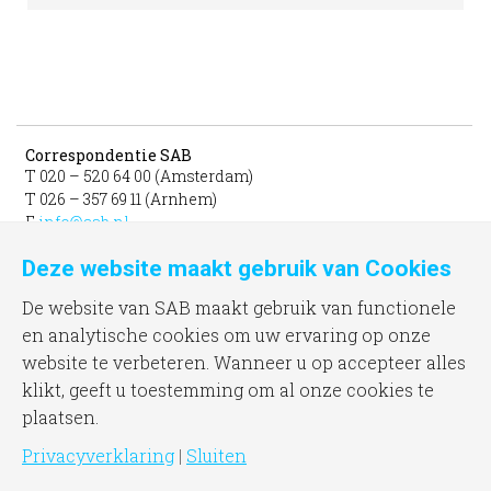
Correspondentie SAB
T 020 – 520 64 00 (Amsterdam)
T 026 – 357 69 11 (Arnhem)
E
info@sab.nl
Deze website maakt gebruik van Cookies
Bezoekadres Amsterdam
gevestigd in het INIT
De website van SAB maakt gebruik van functionele
unit 331b
en analytische cookies om uw ervaring op onze
Jacob Bontiusplaats 9
website te verbeteren. Wanneer u op accepteer alles
1018 LL Amsterdam
klikt, geeft u toestemming om al onze cookies te
plaatsen.
Bezoekadres Arnhem
Frombergdwarsstraat 54
Privacyverklaring
|
Sluiten
6814 DZ Arnhem