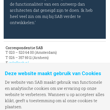
de functionaliteit van een ontwerp dan
architecten dat geneigd zijn te doen. Ik heb
heel veel zin om mij bij SAB verder te
ontwikkelen.’
Correspondentie SAB
T 020 – 520 64 00 (Amsterdam)
T 026 – 357 69 11 (Arnhem)
E
info@sab.nl
Deze website maakt gebruik van Cookies
Bezoekadres Amsterdam
gevestigd in het INIT
De website van SAB maakt gebruik van functionele
unit 331b
en analytische cookies om uw ervaring op onze
Jacob Bontiusplaats 9
website te verbeteren. Wanneer u op accepteer alles
1018 LL Amsterdam
klikt, geeft u toestemming om al onze cookies te
plaatsen.
Bezoekadres Arnhem