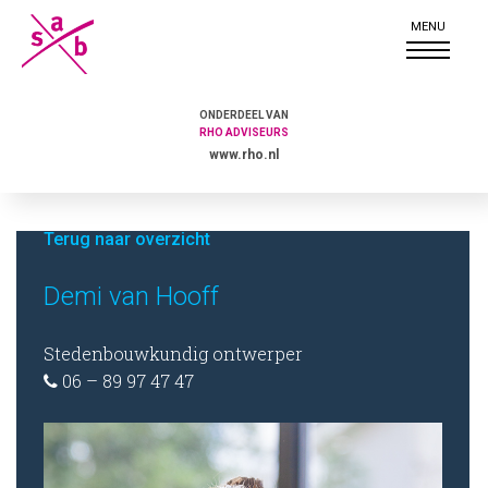
ONDERDEEL VAN
RHO ADVISEURS
www.rho.nl
Terug naar overzicht
Demi van Hooff
Stedenbouwkundig ontwerper
06 – 89 97 47 47
