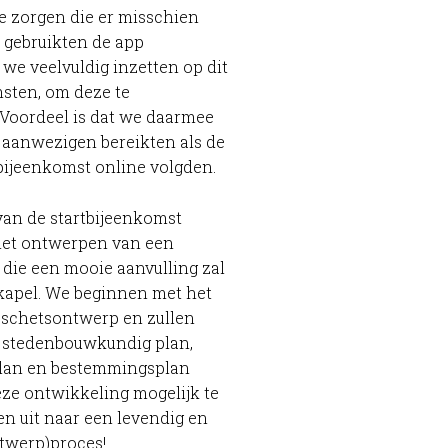
e zorgen die er misschien
 gebruikten de app
 we veelvuldig inzetten op dit
sten, om deze te
 Voordeel is dat we daarmee
 aanwezigen bereikten als de
bijeenkomst online volgden.
van de startbijeenkomst
 het ontwerpen van een
ie een mooie aanvulling zal
kapel. We beginnen met het
schetsontwerp en zullen
n stedenbouwkundig plan,
plan en bestemmingsplan
ze ontwikkeling mogelijk te
n uit naar een levendig en
twerp)proces!