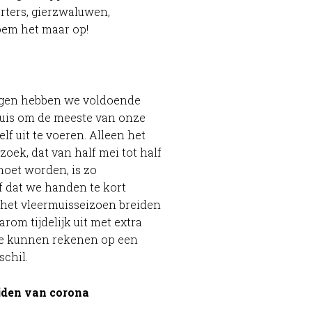
rters, gierzwaluwen,
oem het maar op!
gen hebben we voldoende
uis om de meeste van onze
lf uit te voeren. Alleen het
oek, dat van half mei tot half
 moet worden, is zo
f dat we handen te kort
 het vleermuisseizoen breiden
rom tijdelijk uit met extra
e kunnen rekenen op een
schil.
jden van corona