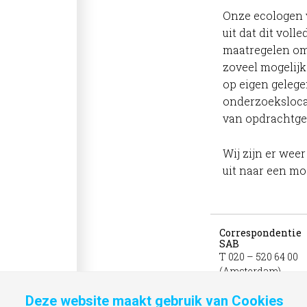
Onze ecologen 
uit dat dit voll
maatregelen om
zoveel mogelijk
op eigen geleg
onderzoeksloca
van opdrachtge
Wij zijn er wee
uit naar een m
Correspondentie
SAB
T 020 – 520 64 00
(Amsterdam)
T 026 – 357 69 11
Deze website maakt gebruik van Cookies
(Arnhem)