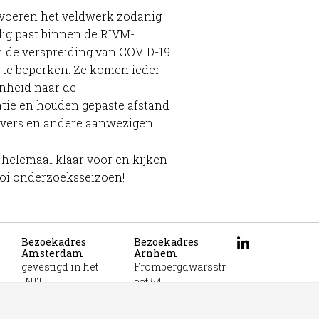
voeren het veldwerk zodanig
edig past binnen de RIVM-
 de verspreiding van COVID-19
 te beperken. Ze komen ieder
enheid naar de
tie en houden gepaste afstand
vers en andere aanwezigen.
r helemaal klaar voor en kijken
ooi onderzoeksseizoen!
Bezoekadres
Bezoekadres
Amsterdam
Arnhem
gevestigd in het
Frombergdwarsstr
INIT
aat 54
unit 331b
6814 DZ Arnhem
Jacob