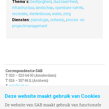
Thema´s:
bedrijvigheid
,
duurzaamheid
,
infrastructuur
,
landschap
,
openbare ruimte
,
recreatie
,
stedenbouw
,
water
,
zorg
Diensten:
planologie
,
ontwerp
,
proces- en
projectmanagement
Correspondentie SAB
T 020 – 520 64 00 (Amsterdam)
T 026 – 357 69 11 (Arnhem)
E
info@sab.nl
Deze website maakt gebruik van Cookies
Bezoekadres Amsterdam
gevestigd in het INIT
De website van SAB maakt gebruik van functionele
unit 331b