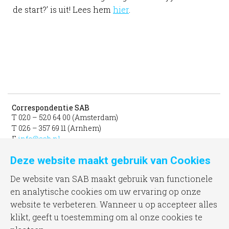
de start?’ is uit! Lees hem
hier
.
Correspondentie SAB
T 020 – 520 64 00 (Amsterdam)
T 026 – 357 69 11 (Arnhem)
E
info@sab.nl
Deze website maakt gebruik van Cookies
Bezoekadres Amsterdam
gevestigd in het INIT
De website van SAB maakt gebruik van functionele
unit 331b
en analytische cookies om uw ervaring op onze
Jacob Bontiusplaats 9
website te verbeteren. Wanneer u op accepteer alles
1018 LL Amsterdam
klikt, geeft u toestemming om al onze cookies te