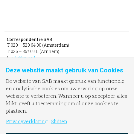
Correspondentie SAB
T 020 – 520 64 00 (Amsterdam)
T 026 – 357 69 11 (Arnhem)
E
info@sab.nl
Deze website maakt gebruik van Cookies
Bezoekadres Amsterdam
gevestigd in het INIT
De website van SAB maakt gebruik van functionele
unit 331b
en analytische cookies om uw ervaring op onze
Jacob Bontiusplaats 9
website te verbeteren. Wanneer u op accepteer alles
1018 LL Amsterdam
klikt, geeft u toestemming om al onze cookies te
plaatsen.
Bezoekadres Arnhem
Frombergdwarsstraat 54
Privacyverklaring
|
Sluiten
6814 DZ Arnhem