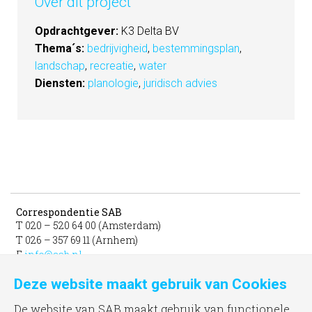
Over dit project
Opdrachtgever:
K3 Delta BV
Thema´s:
bedrijvigheid
,
bestemmingsplan
,
landschap
,
recreatie
,
water
Diensten:
planologie
,
juridisch advies
Correspondentie SAB
T 020 – 520 64 00 (Amsterdam)
T 026 – 357 69 11 (Arnhem)
E
info@sab.nl
Deze website maakt gebruik van Cookies
Bezoekadres Amsterdam
gevestigd in het INIT
De website van SAB maakt gebruik van functionele