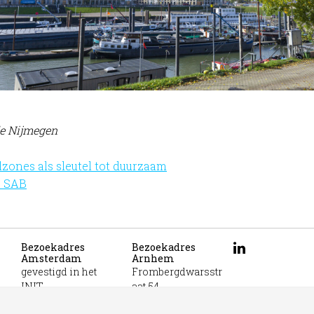
e Nijmegen
zones als sleutel tot duurzaam
– SAB
Bezoekadres
Bezoekadres
Amsterdam
Arnhem
gevestigd in het
Frombergdwarsstr
INIT
aat 54
unit 331b
6814 DZ Arnhem