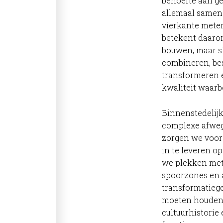
behoefte aan 
allemaal samen
vierkante mete
betekent daaro
bouwen, maar s
combineren, be
transformeren en
kwaliteit waarb
Binnenstedelijk
complexe afweg
zorgen we voor
in te leveren o
we plekken met 
spoorzones en 
transformatieg
moeten houden 
cultuurhistorie