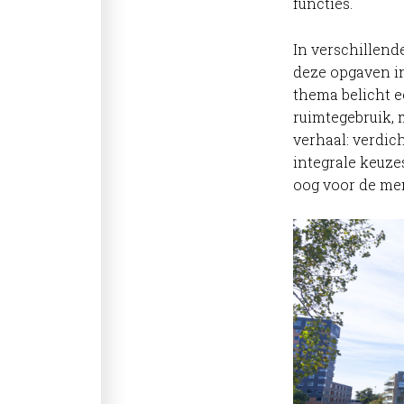
functies.
In verschillend
deze opgaven i
thema belicht 
ruimtegebruik, 
verhaal: verdic
integrale keuz
oog voor de me