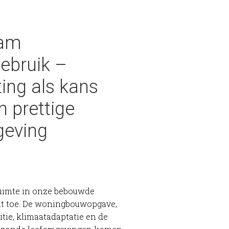
aam
ebruik –
ting als kans
n prettige
geving
ruimte in onze bebouwde
t toe. De woningbouwopgave,
itie, klimaatadaptatie en de