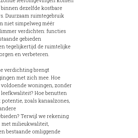
gezonde leefomgevingen komen
 binnen dezelfde kostbare
rs. Duurzaam ruimtegebruik
m niet simpelweg méér
limmer verdichten: functies
staande gebieden
 tegelijkertijd de ruimtelijke
orgen en verbeteren.
e verdichting brengt
ingen met zich mee. Hoe
 voldoende woningen, zonder
p leefkwaliteit? Hoe benutten
potentie, zoals kanaalzones,
andere
ebieden? Terwijl we rekening
met milieukwaliteit,
 en bestaande omliggende