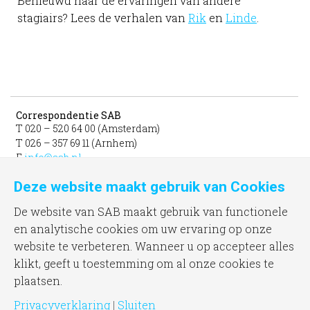
Benieuwd naar de ervaringen van andere
stagiairs? Lees de verhalen van
Rik
en
Linde
.
Correspondentie SAB
T 020 – 520 64 00 (Amsterdam)
T 026 – 357 69 11 (Arnhem)
E
info@sab.nl
Deze website maakt gebruik van Cookies
Bezoekadres Amsterdam
gevestigd in het INIT
De website van SAB maakt gebruik van functionele
unit 331b
en analytische cookies om uw ervaring op onze
Jacob Bontiusplaats 9
website te verbeteren. Wanneer u op accepteer alles
1018 LL Amsterdam
klikt, geeft u toestemming om al onze cookies te
plaatsen.
Bezoekadres Arnhem
Frombergdwarsstraat 54
Privacyverklaring
|
Sluiten