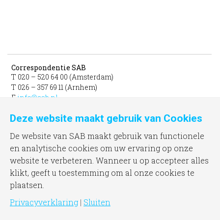
Correspondentie SAB
T 020 – 520 64 00 (Amsterdam)
T 026 – 357 69 11 (Arnhem)
E
info@sab.nl
Deze website maakt gebruik van Cookies
Bezoekadres Amsterdam
gevestigd in het INIT
De website van SAB maakt gebruik van functionele
unit 331b
en analytische cookies om uw ervaring op onze
Jacob Bontiusplaats 9
website te verbeteren. Wanneer u op accepteer alles
1018 LL Amsterdam
klikt, geeft u toestemming om al onze cookies te
plaatsen.
Bezoekadres Arnhem
Frombergdwarsstraat 54
Privacyverklaring
|
Sluiten
6814 DZ Arnhem