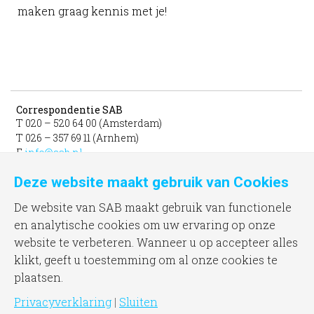
maken graag kennis met je!
Correspondentie SAB
T 020 – 520 64 00 (Amsterdam)
T 026 – 357 69 11 (Arnhem)
E
info@sab.nl
Deze website maakt gebruik van Cookies
Bezoekadres Amsterdam
gevestigd in het INIT
De website van SAB maakt gebruik van functionele
unit 331b
en analytische cookies om uw ervaring op onze
Jacob Bontiusplaats 9
website te verbeteren. Wanneer u op accepteer alles
1018 LL Amsterdam
klikt, geeft u toestemming om al onze cookies te
plaatsen.
Bezoekadres Arnhem
Frombergdwarsstraat 54
Privacyverklaring
|
Sluiten
6814 DZ Arnhem