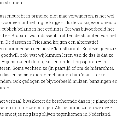
an struinen.
assenburcht in principe niet mag verwijderen, is het wel
rvoor een ontheffing te krijgen als de volksgezondheid o
publiek belang in het geding is. Dit was bijvoorbeeld het
and en Brabant, waar dassenburchten de stabiliteit van het
n. De dassen in Friesland krijgen een alternatief
n door mensen gemaakte ‘kunstburcht’. En deze goedzak
goodwill ook: wat wij kunnen leren van de das is dat ze
 – gemarkeerd door geur- en ontlastingssporen – in
teren. Soms vechten ze (in paartijd of om de hiërarchie),
n dassen sociale dieren met binnen hun ‘clan’ sterke
nden. Ook gedogen ze bijvoorbeeld muizen, bunzingen e
urcht.
et verhaal: bivakkeert de beschermde das in je plangebie
iseren door onze ecologen. Als beloning zullen we deze
e snoetjes nog lang blijven tegenkomen in Nederland.