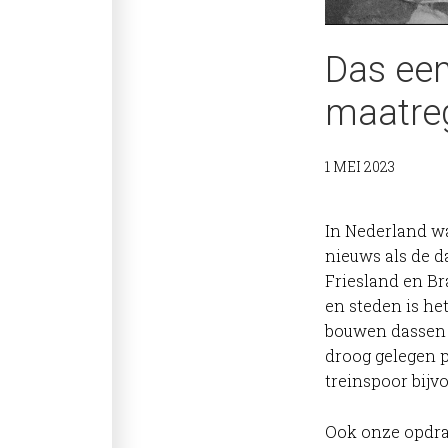
Das een
maatre
1 MEI 2023
In Nederland wa
nieuws als de d
Friesland en Br
en steden is he
bouwen dassen g
droog gelegen p
treinspoor bijv
Ook onze opdrac