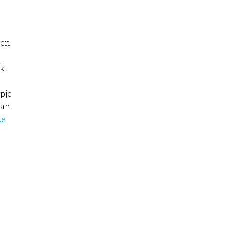
sen
kt
mpje
aan
ze