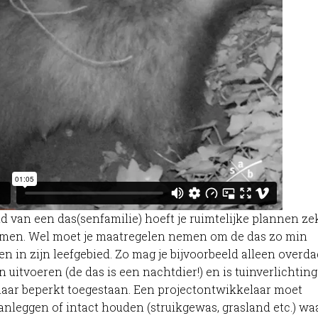
 van een das(senfamilie) hoeft je ruimtelijke plannen ze
omen. Wel moet je maatregelen nemen om de das zo min
en in zijn leefgebied. Zo mag je bijvoorbeeld alleen overda
itvoeren (de das is een nachtdier!) en is tuinverlichting 
aar beperkt toegestaan. Een projectontwikkelaar moet
nleggen of intact houden (struikgewas, grasland etc.) wa