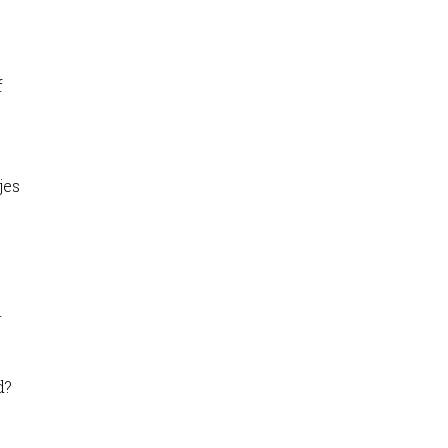
f
jes
n
d?