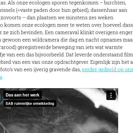
as. Als onze ecologen sporen tegenkomen – burchten,
, wissels (=vaste paden door hun gebied), dassenhaar aan
nzovoorts – dan plaatsen we minstens zes weken
Zo komen onze ecologen meer te weten over hoeveel das
r ze zich bevinden. Een cameraval klinkt overigens enger
t is gewoon een wildcamera die dag en nacht opnames maa
nfrarood) geregistreerde beweging van iets wat warmte
lijfje van een das bijvoorbeeld. Dat leverde onderstaand fil
ebied van een van onze opdrachtgever. Eigenlijk zijn het 
foto’s van een ijverig gravende das,
eerder gedeeld op on
a
.