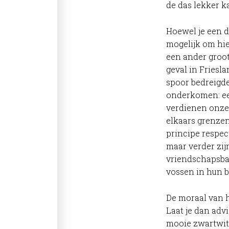
de das lekker k
Hoewel je een d
mogelijk om hie
een ander groot 
geval in Friesl
spoor bedreigde
onderkomen: ee
verdienen onze 
elkaars grenzen
principe respec
maar verder zij
vriendschapsba
vossen in hun b
De moraal van h
Laat je dan adv
mooie zwartwitt