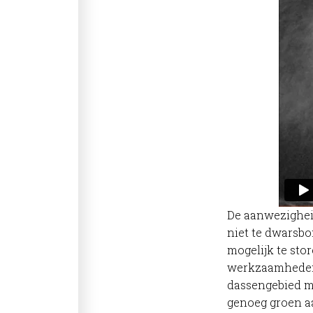
De aanwezigheid
niet te dwarsb
mogelijk te stor
werkzaamheden u
dassengebied m
genoeg groen aa