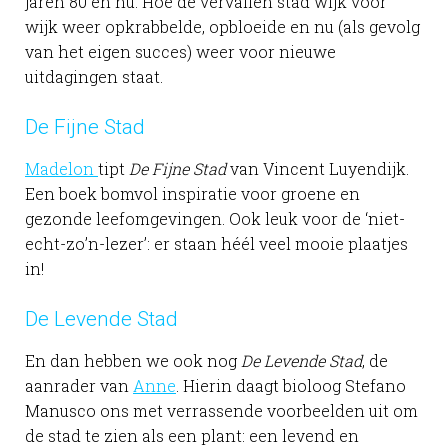
jaren 80 en nu. Hoe de vervallen stad wijk voor
wijk weer opkrabbelde, opbloeide en nu (als gevolg
van het eigen succes) weer voor nieuwe
uitdagingen staat.
De Fijne Stad
Madelon
tipt
De Fijne Stad
van Vincent Luyendijk.
Een boek bomvol inspiratie voor groene en
gezonde leefomgevingen. Ook leuk voor de ‘niet-
echt-zo’n-lezer’: er staan héél veel mooie plaatjes
in!
De Levende Stad
En dan hebben we ook nog
De Levende Stad
, de
aanrader van
Anne
. Hierin daagt bioloog Stefano
Manusco ons met verrassende voorbeelden uit om
de stad te zien als een plant: een levend en