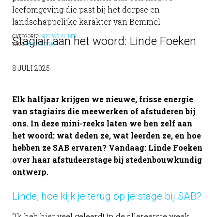
leefomgeving die past bij het dorpse en
landschappelijke karakter van Bemmel.
CATEGORIE:
NIEUWS
,
SLIDER
Stagiair aan het woord: Linde Foeken
TAGS:
AFBEELDING
8 JULI 2025
Elk halfjaar krijgen we nieuwe, frisse energie
van stagiairs die meewerken of afstuderen bij
ons. In deze mini-reeks laten we hen zelf aan
het woord: wat deden ze, wat leerden ze, en hoe
hebben ze SAB ervaren? Vandaag: Linde Foeken
over haar afstudeerstage bij stedenbouwkundig
ontwerp.
Linde, hoe kijk je terug op je stage bij SAB?
“Ik heb hier veel geleerd! In de allereerste week