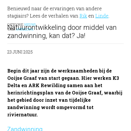
Benieuwd naar de ervaringen van andere
stagiairs? Lees de verhalen van
Rik
en
Linde
.
CATEGORIE:
NIEUWS
Natuurontwikkeling door middel van
TAGS:
AFBEELDING
zandwinning, kan dat? Ja!
23 JUNI 2025
Begin dit jaar zijn de werkzaamheden bij de
Ooijse Graaf van start gegaan. Hier werken K3
Delta en ARK Rewilding samen aan het
herinrichtingsplan van de Ooijse Graaf, waarbij
het gebied door inzet van tijdelijke
zandwinning wordt omgevormd tot
riviernatuur.
Zandwinning