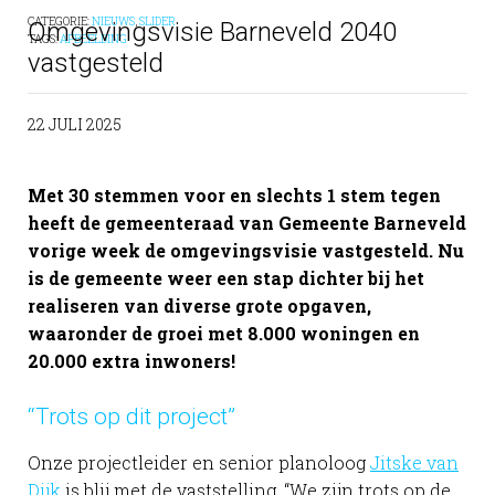
CATEGORIE:
NIEUWS
,
SLIDER
Omgevingsvisie Barneveld 2040
TAGS:
AFBEELDING
vastgesteld
22 JULI 2025
Met 30 stemmen voor en slechts 1 stem tegen
heeft de gemeenteraad van Gemeente Barneveld
vorige week de omgevingsvisie vastgesteld. Nu
is de gemeente weer een stap dichter bij het
realiseren van diverse grote opgaven,
waaronder de groei met 8.000 woningen en
20.000 extra inwoners!
“Trots op dit project”
Onze projectleider en senior planoloog
Jitske van
Dijk
is blij met de vaststelling. “We zijn trots op de