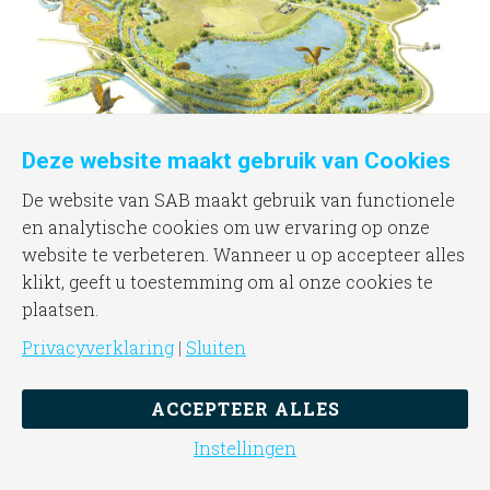
Deze website maakt gebruik van Cookies
© Jeroen Helmer
De website van SAB maakt gebruik van functionele
en analytische cookies om uw ervaring op onze
Natuurontwikkeling
website te verbeteren. Wanneer u op accepteer alles
Naast een nieuwe plas wordt er in de eerste jaren
klikt, geeft u toestemming om al onze cookies te
van het project ook rietmoeras rondom deze plas
plaatsen.
aangelegd. Daarmee levert het herinrichtingsplan
Privacyverklaring
|
Sluiten
een zeer positieve bijdrage aan het realiseren van
robuuster leefgebied voor moerasgebonden flora
ACCEPTEER ALLES
en fauna en de biodiversiteit. Zo worden er zowel
provinciale als Europese natuurdoelen behaald. De
Instellingen
nieuwe waterplas draagt bovendien positief bij aan