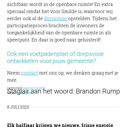
zichtbaar wordt in de openbare ruimte! En extra
speciaal omdat het voor Smilde is, waarvoor wij
eerder ook al de
dorpsvisie
opstelden. Tijdens het
participatieproces brachten de inwoners de
toegankelijkheid van de openbare ruimte in als
speerpunt. En daar is goed naar geluisterd!
Ook een voetpadenplan of dorpsvisie
ontwikkelen voor jouw gemeente?
Neem
contact
met ons op, we denken graag met je
mee.
CATEGORIE:
NIEUWS
,
SLIDER
Stagiair aan het woord: Brandon Rump
TAGS:
AFBEELDING
8 JULI 2025
Elk halfjaar krijgen we nieuwe, frisse energie