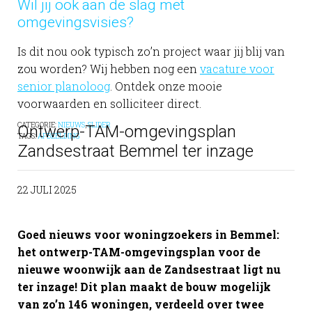
Wil jij ook aan de slag met
omgevingsvisies?
Is dit nou ook typisch zo’n project waar jij blij van
zou worden? Wij hebben nog een
vacature voor
senior planoloog
. Ontdek onze mooie
voorwaarden en solliciteer direct.
CATEGORIE:
NIEUWS
,
SLIDER
Ontwerp-TAM-omgevingsplan
TAGS:
AFBEELDING
Zandsestraat Bemmel ter inzage
22 JULI 2025
Goed nieuws voor woningzoekers in Bemmel:
het ontwerp-TAM-omgevingsplan voor de
nieuwe woonwijk aan de Zandsestraat ligt nu
ter inzage! Dit plan maakt de bouw mogelijk
van zo’n 146 woningen, verdeeld over twee