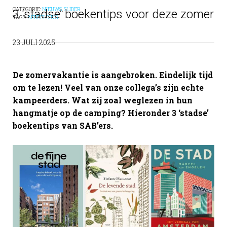
CATEGORIE:
NIEUWS
,
SLIDER
3 ‘stadse’ boekentips voor deze zomer
TAGS:
AFBEELDING
23 JULI 2025
De zomervakantie is aangebroken. Eindelijk tijd
om te lezen! Veel van onze collega’s zijn echte
kampeerders. Wat zij zoal weglezen in hun
hangmatje op de camping? Hieronder 3 ‘stadse’
boekentips van SAB’ers.