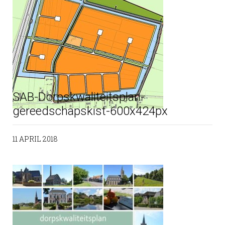
SAB-Dorpskwaliteitsplan-
gereedschapskist-600x424px
11 APRIL 2018