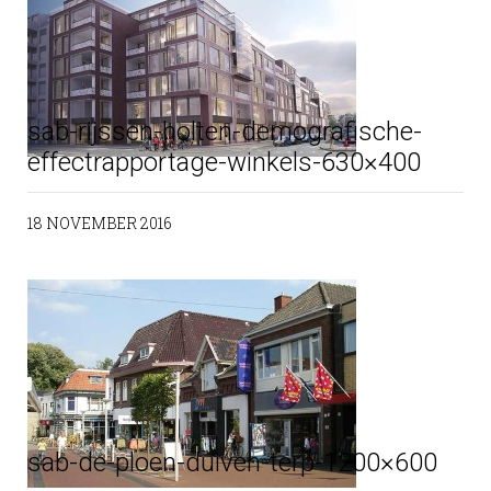
sab-rijssen-holten-demografische-
effectrapportage-winkels-630×400
18 NOVEMBER 2016
sab-de-ploen-duiven-terp-1200×600