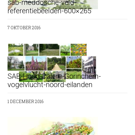
sab-meddosche-veld-
referentiebeelden-600×265
7 OKTOBER 2016
SAB-Hoog-Dalem-Gorinchem-
vogelvlucht-noord-eilanden
1 DECEMBER 2016