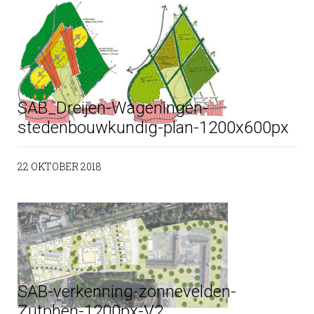
SAB_Dreijen-Wageningen-
stedenbouwkundig-plan-1200x600px
22 OKTOBER 2018
SAB-verkenning-zonnevelden-
Zutphen-1200px-V2