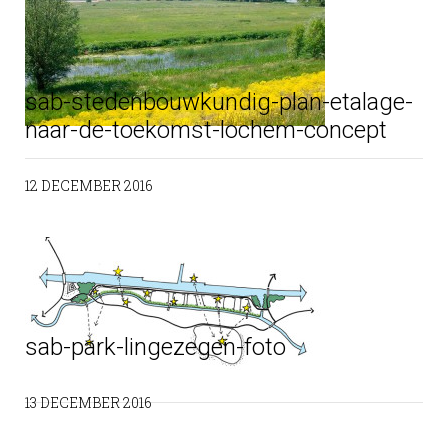
sab-stedenbouwkundig-plan-etalage-
naar-de-toekomst-lochem-concept
12 DECEMBER 2016
sab-park-lingezegen-foto
13 DECEMBER 2016