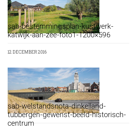
sab-bestemmingsplan-kustwerk-
katwijk-aan-zee-foto1-1200×596
12 DECEMBER 2016
sab-welstandsnota-dinkelland-
tubbergen-gewenst-beeld-historisch-
centrum