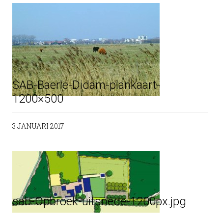
SAB-Baerle-Didam-plankaart-
1200×500
3 JANUARI 2017
sab-Opbroek-uitsnede-1200px.jpg