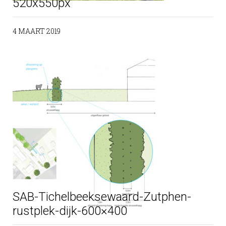
520x550px
4 MAART 2019
SAB-Tichelbeeksewaard-Zutphen-
rustplek-dijk-600×400