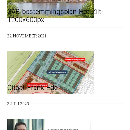
SAB-bestemmingsplan-Het-Zilt-
1200x600px
22 NOVEMBER 2021
Citaat-Frank-Ede
3 JULI 2023