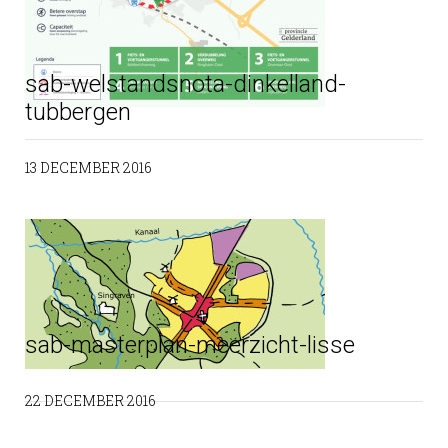
sab-welstandsnota-dinkelland-
tubbergen
13 DECEMBER 2016
sab-masterplan-meerzicht-lisse
22 DECEMBER 2016