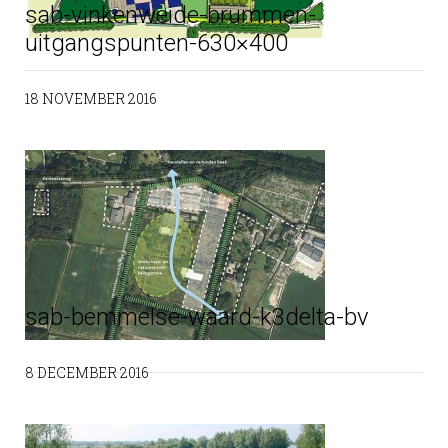
sab-vinkenweide-brummen-
uitgangspunten-630×400
18 NOVEMBER 2016
sab-bemmelse-waard-k3delta-bv
8 DECEMBER 2016