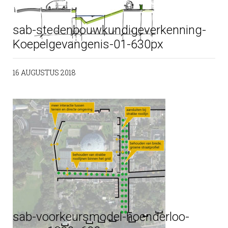
sab-stedenbouwkundigeverkenning-
Koepelgevangenis-01-630px
16 AUGUSTUS 2018
sab-voorkeursmodel-hoenderloo-