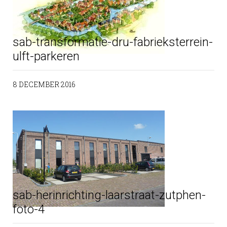
sab-transformatie-dru-fabrieksterrein-
ulft-parkeren
8 DECEMBER 2016
sab-herinrichting-laarstraat-zutphen-
foto-4