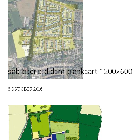
sab-baerle-didam-plankaart-1200×600
6 OKTOBER 2016