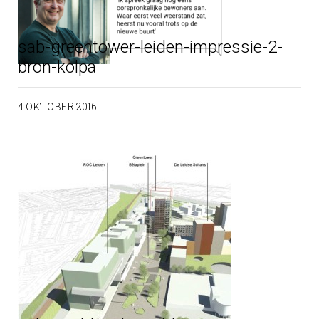
sab-greentower-leiden-impressie-2-
bron-kolpa
4 OKTOBER 2016