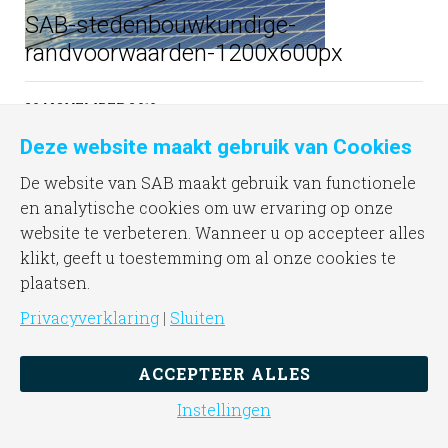
SAB-stedenbouwkundige-
randvoorwaarden-1200x600px
29 NOVEMBER 2019
Deze website maakt gebruik van Cookies
De website van SAB maakt gebruik van functionele
en analytische cookies om uw ervaring op onze
website te verbeteren. Wanneer u op accepteer alles
klikt, geeft u toestemming om al onze cookies te
plaatsen.
Reclamemast A2, Utrecht
Privacyverklaring
|
Sluiten
15 JULI 2020
ACCEPTEER ALLES
Instellingen