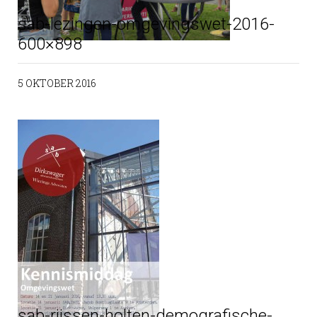
sab-lezingen-omgevingswet-2016-
600×898
5 OKTOBER 2016
sab-rijssen-holten-demografische-