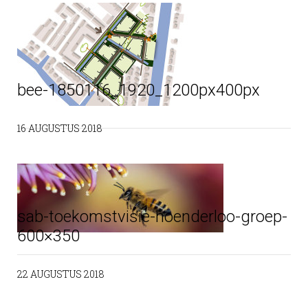
bee-1850116_1920_1200px400px
16 AUGUSTUS 2018
sab-toekomstvisie-hoenderloo-groep-
600×350
22 AUGUSTUS 2018