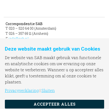
Correspondentie SAB
T 020 – 520 64 00 (Amsterdam)
T 026 – 357 69 11 (Arnhem)
E
info@sab.nl
Deze website maakt gebruik van Cookies
Bezoekadres Amsterdam
gevestigd in het INIT
De website van SAB maakt gebruik van functionele
unit 331b
en analytische cookies om uw ervaring op onze
Jacob Bontiusplaats 9
website te verbeteren. Wanneer u op accepteer alles
1018 LL Amsterdam
klikt, geeft u toestemming om al onze cookies te
plaatsen.
Bezoekadres Arnhem
Frombergdwarsstraat 54
Privacyverklaring
|
Sluiten
6814 DZ Arnhem
ACCEPTEER ALLES