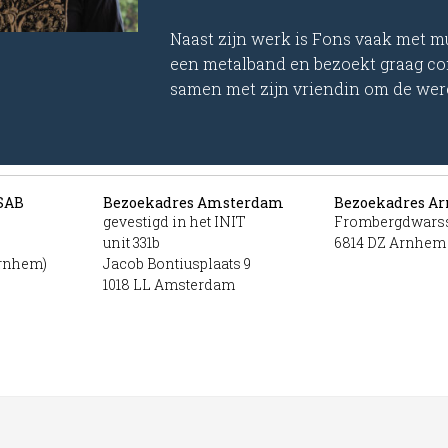
Naast zijn werk is Fons vaak met muz
een metalband en bezoekt graag con
samen met zijn vriendin om de wer
SAB
Bezoekadres Amsterdam
Bezoekadres A
gevestigd in het INIT
Frombergdwarss
unit 331b
6814 DZ Arnhem
Arnhem)
Jacob Bontiusplaats 9
1018 LL Amsterdam