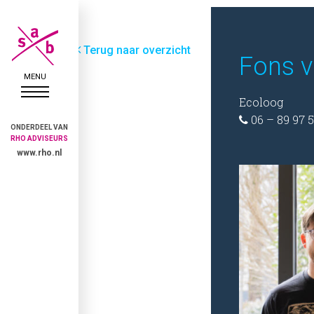
Terug naar overzicht
Fons 
Ecoloog
06 – 89 97 5

ONDERDEEL VAN
RHO ADVISEURS
www.rho.nl