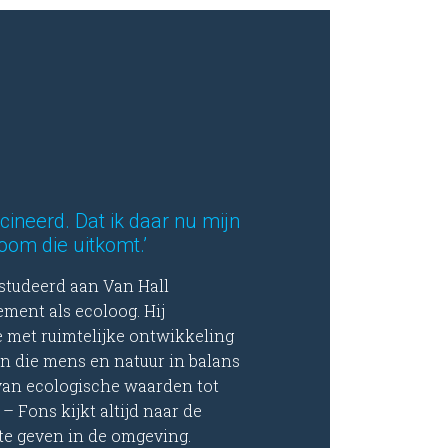
cineerd. Dat ik daar nu mijn
om die uitkomt.’
studeerd aan Van Hall
ement als ecoloog. Hij
e met ruimtelijke ontwikkeling
n die mens en natuur in balans
van ecologische waarden tot
– Fons kijkt altijd naar de
te geven in de omgeving.