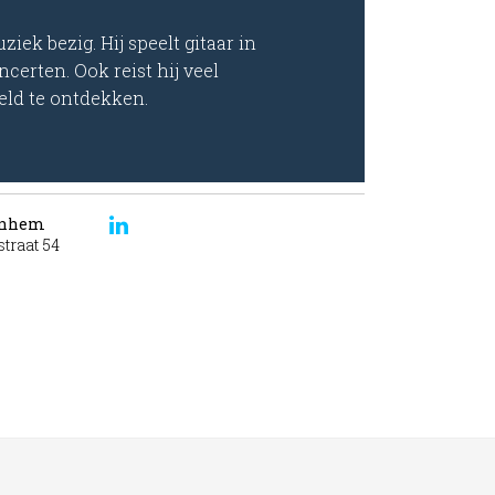
iek bezig. Hij speelt gitaar in
certen. Ook reist hij veel
eld te ontdekken.
rnhem
traat 54