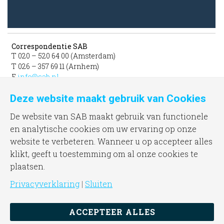
Correspondentie SAB
T 020 – 520 64 00 (Amsterdam)
T 026 – 357 69 11 (Arnhem)
E
info@sab.nl
Deze website maakt gebruik van Cookies
Bezoekadres Amsterdam
gevestigd in het INIT
De website van SAB maakt gebruik van functionele
unit 331b
en analytische cookies om uw ervaring op onze
Jacob Bontiusplaats 9
website te verbeteren. Wanneer u op accepteer alles
1018 LL Amsterdam
klikt, geeft u toestemming om al onze cookies te
plaatsen.
Bezoekadres Arnhem
Frombergdwarsstraat 54
Privacyverklaring
|
Sluiten
6814 DZ Arnhem
ACCEPTEER ALLES