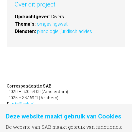
Over dit project
Opdrachtgever:
Divers
Thema´s:
omgevingswet
Diensten:
planologie
,
juridisch advies
Correspondentie SAB
T 020 – 520 64 00 (Amsterdam)
T 026 – 357 69 11 (Arnhem)
E
info@sab.nl
Deze website maakt gebruik van Cookies
Bezoekadres Amsterdam
gevestigd in het INIT
De website van SAB maakt gebruik van functionele
unit 331b