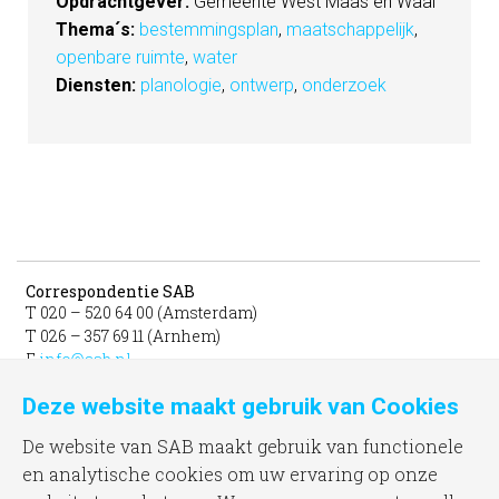
Opdrachtgever:
Gemeente West Maas en Waal
Thema´s:
bestemmingsplan
,
maatschappelijk
,
openbare ruimte
,
water
Diensten:
planologie
,
ontwerp
,
onderzoek
Correspondentie SAB
T 020 – 520 64 00 (Amsterdam)
T 026 – 357 69 11 (Arnhem)
E
info@sab.nl
Deze website maakt gebruik van Cookies
Bezoekadres Amsterdam
gevestigd in het INIT
De website van SAB maakt gebruik van functionele
unit 331b
en analytische cookies om uw ervaring op onze
Jacob Bontiusplaats 9