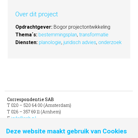
Over dit project
Opdrachtgever:
Bogor projectontwikkeling
Thema´s:
bestemmingsplan
,
transformatie
Diensten:
planologie
,
juridisch advies
,
onderzoek
Correspondentie SAB
T 020 – 520 64 00 (Amsterdam)
T 026 – 357 69 11 (Arnhem)
E
info@sab.nl
Deze website maakt gebruik van Cookies
Bezoekadres Amsterdam