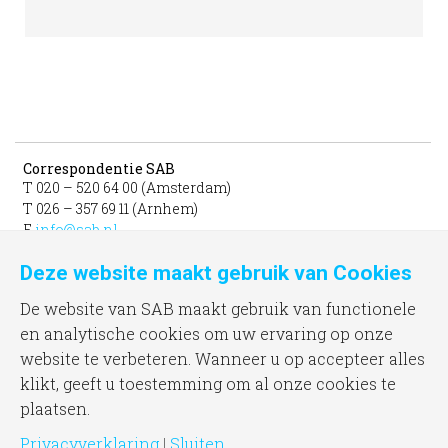
Correspondentie SAB
T 020 – 520 64 00 (Amsterdam)
T 026 – 357 69 11 (Arnhem)
E
info@sab.nl
Deze website maakt gebruik van Cookies
Bezoekadres Amsterdam
gevestigd in het INIT
De website van SAB maakt gebruik van functionele
unit 331b
en analytische cookies om uw ervaring op onze
Jacob Bontiusplaats 9
website te verbeteren. Wanneer u op accepteer alles
1018 LL Amsterdam
klikt, geeft u toestemming om al onze cookies te
plaatsen.
Bezoekadres Arnhem
Frombergdwarsstraat 54
Privacyverklaring
|
Sluiten