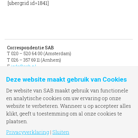
[ubergrid id=1841]
Correspondentie SAB
T 020 – 520 64 00 (Amsterdam)
T 026 – 357 69 11 (Arnhem)
E
info@sab.nl
Deze website maakt gebruik van Cookies
Bezoekadres Amsterdam
gevestigd in het INIT
De website van SAB maakt gebruik van functionele
unit 331b
en analytische cookies om uw ervaring op onze
Jacob Bontiusplaats 9
website te verbeteren. Wanneer u op accepteer alles
1018 LL Amsterdam
klikt, geeft u toestemming om al onze cookies te
plaatsen.
Bezoekadres Arnhem
Frombergdwarsstraat 54
Privacyverklaring
|
Sluiten
6814 DZ Arnhem