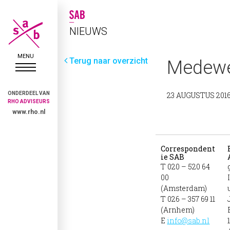
NIEUWS
Terug naar overzicht
Medewe
ONDERDEEL VAN
23 AUGUSTUS 201
RHO ADVISEURS
www.rho.nl
Correspondent
ie SAB
T 020 – 520 64
00
(Amsterdam)
T 026 – 357 69 11
(Arnhem)
E
info@sab.nl