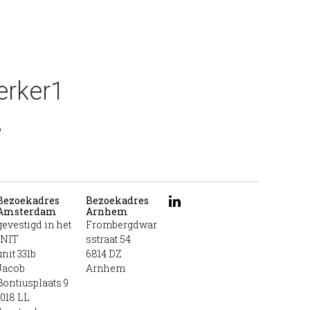
rker1
6
Bezoekadres
Bezoekadres
Amsterdam
Arnhem
gevestigd in het
Frombergdwar
INIT
sstraat 54
unit 331b
6814 DZ
Jacob
Arnhem
Bontiusplaats 9
1018 LL